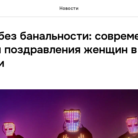
Новости
без банальности: соврем
 поздравления женщин в
и