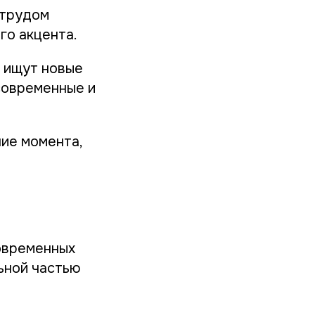
 трудом
го акцента.
 ищут новые
современные и
ние момента,
современных
ьной частью