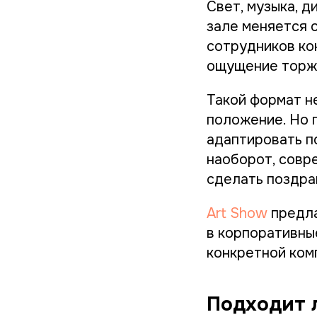
Свет, музыка, 
зале меняется 
сотрудников ко
ощущение торже
Такой формат не
положение. Но 
адаптировать п
наоборот, совр
сделать поздра
Art Show
предла
в корпоративны
конкретной ком
Подходит 