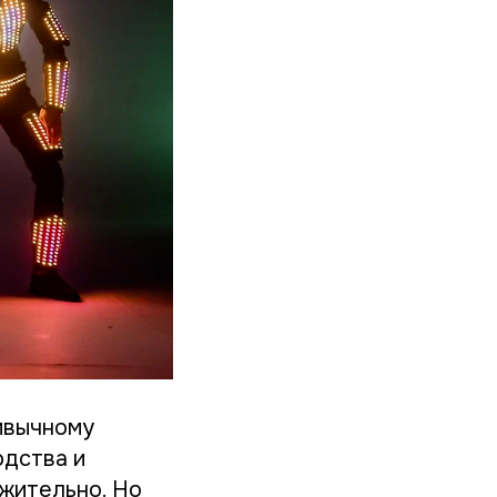
ивычному
одства и
жительно. Но