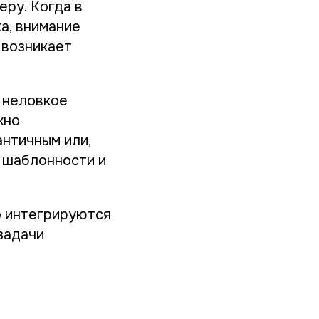
еру. Когда в
а, внимание
 возникает
в неловкое
жно
античным или,
т шаблонности и
о интегрируются
задачи