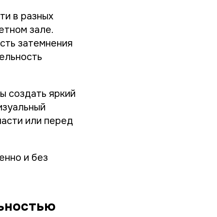
ти в разных
етном зале.
сть затемнения
ельность
бы создать яркий
изуальный
части или перед
енно и без
льностью