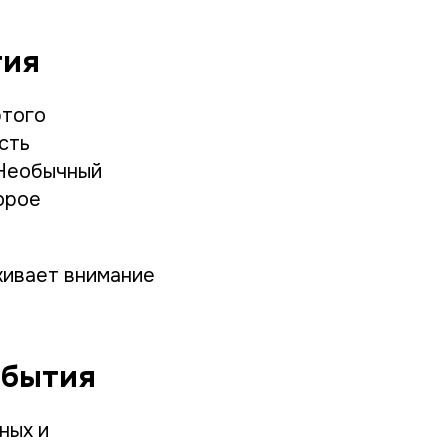
тия
этого
сть
 Необычный
орое
живает внимание
обытия
ных и