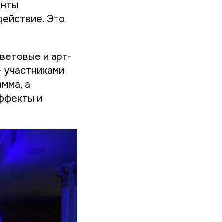
енты
действие. Это
ветовые и арт-
— участниками
мма, а
эффекты и