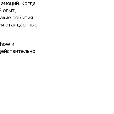
 эмоций. Когда
 опыт,
Такие события
ем стандартные
Show и
действительно