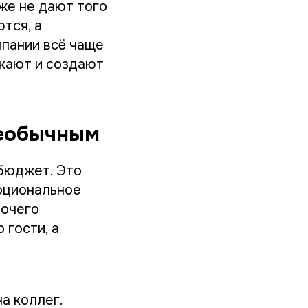
же не дают того
тся, а
пании всё чаще
кают и создают
необычным
 бюджет. Это
моциональное
бочего
 гости, а
а коллег.