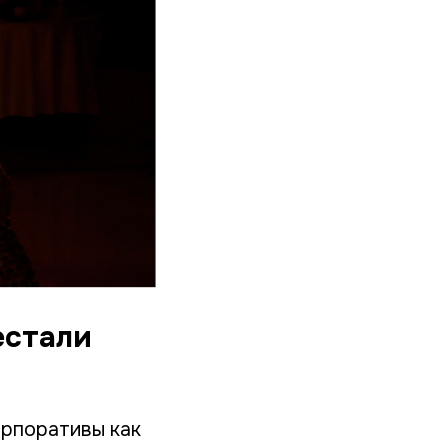
естали
орпоративы как