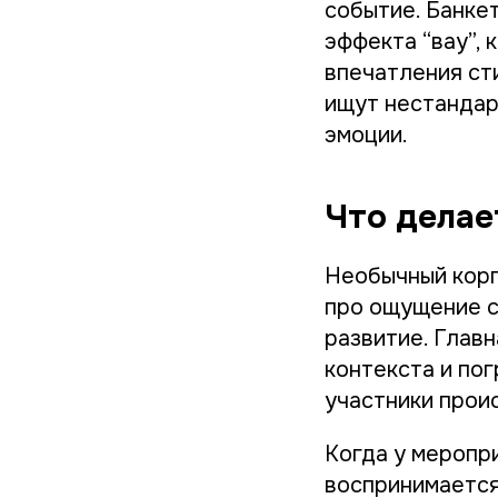
событие. Банке
эффекта “вау”,
впечатления ст
ищут нестандар
эмоции.
Что дела
Необычный корп
про ощущение с
развитие. Глав
контекста и пог
участники прои
Когда у меропри
воспринимается 