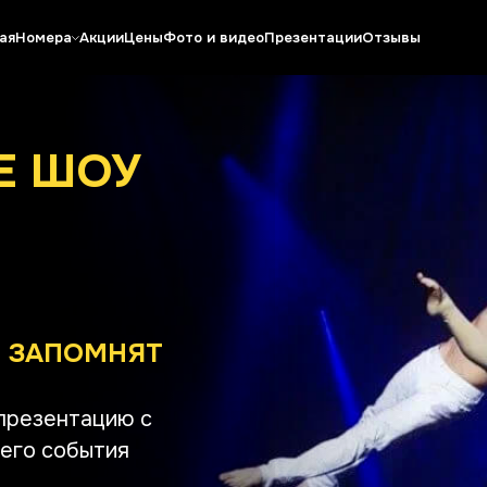
ая
Номера
Акции
Цены
Фото и видео
Презентации
Отзывы
Е ШОУ
О ЗАПОМНЯТ
 презентацию с
шего события